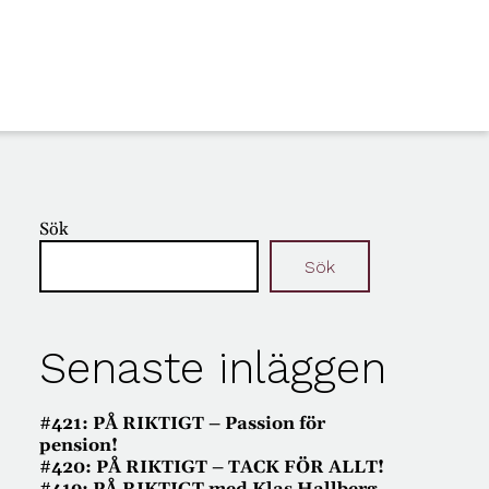
Sök
Sök
Senaste inläggen
#421: PÅ RIKTIGT – Passion för
pension!
#420: PÅ RIKTIGT – TACK FÖR ALLT!