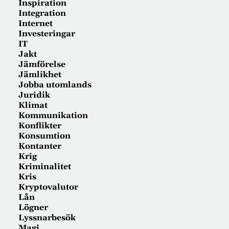
Inspiration
Integration
Internet
Investeringar
IT
Jakt
Jämförelse
Jämlikhet
Jobba utomlands
Juridik
Klimat
Kommunikation
Konflikter
Konsumtion
Kontanter
Krig
Kriminalitet
Kris
Kryptovalutor
Lån
Lögner
Lyssnarbesök
Magi