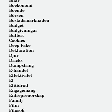
Bilar
Boekonomi
Boende
Börsen
Bostadsmarknaden
Budget
Budgivningar
Buffert
Cookies
Deep Fake
Deklaration
Djur
Dricks
Dumpstring
E-handel
Effektivitet
El
Elitidrott
Engagemang
Entreprenörskap
Familj
Film
Filosofi