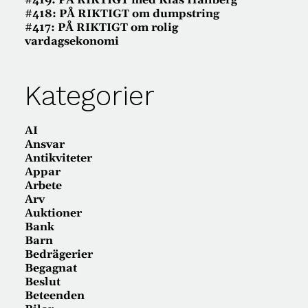
#419: PÅ RIKTIGT med Klas Hallberg
#418: PÅ RIKTIGT om dumpstring
#417: PÅ RIKTIGT om rolig
vardagsekonomi
Kategorier
AI
Ansvar
Antikviteter
Appar
Arbete
Arv
Auktioner
Bank
Barn
Bedrägerier
Begagnat
Beslut
Beteenden