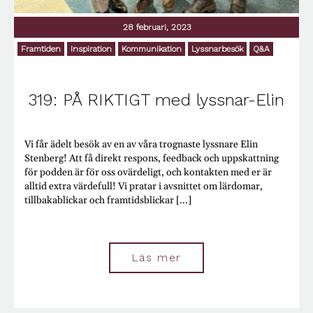
Psykologi
Q&A
28 februari, 2023
Radio
Reklam
Framtiden
Inspiration
Kommunikation
Lyssnarbesök
Q&A
Religion
Renovering
Resa
319: PÅ RIKTIGT med lyssnar-Elin
Riksbanken
Säkerhet
Samhällsstrukturer
Sekter
Vi får ädelt besök av en av våra trognaste lyssnare Elin
Semester
Stenberg! Att få direkt respons, feedback och uppskattning
Sex
för podden är för oss ovärdeligt, och kontakten med er är
Sjukdom
alltid extra värdefull! Vi pratar i avsnittet om lärdomar,
Sjukskrivningar
tillbakablickar och framtidsblickar [...]
Skilsmässa
Skönhet
Skulder
Småbruk
Läs mer
Snålhet
Sociala medier
Sparande
Spel