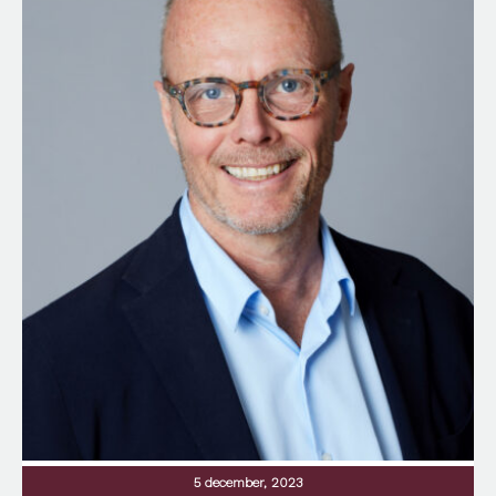
Entreprenörskap
Familj
Film
Filosofi
Folkhälsa
Föreningsliv
Företagande
Författarskap
Förhandling
Formel 1
Försäkringar
Försäljning
Framtiden
Frilans
Generationsskifte
Granskning
Hållbarhet
Hälsa
Hjärnan
Hudvård
Humor
Ideellt arbete
5 december, 2023
Inflation