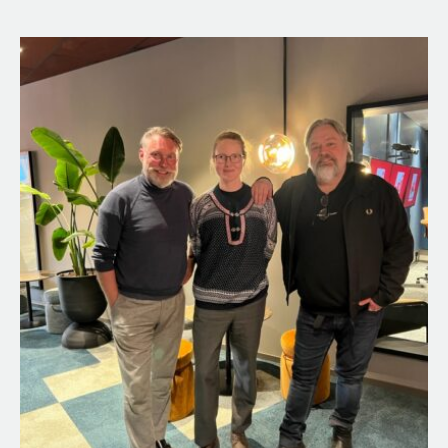
Lån
Lögner
Lyssnarbesök
Magi
Mat & dryck
Matsvinn
Media
Mode
Musikbranchen
Näthandel
Nudging
Nyhetsrapportering
Okategoriserat
Övernaturligt
Parekonomi
Pension
Piratkopiering
Politik
PR
Prepping
Prostitution
Psykiskt våld