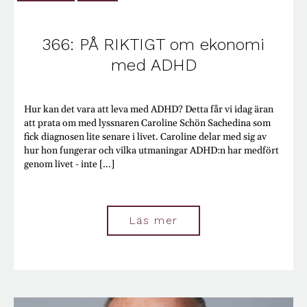
Begagnat
Beslut
Beteenden
366: PÅ RIKTIGT om ekonomi
Bilar
med ADHD
Boekonomi
Boende
Börsen
Bostadsmarknaden
Hur kan det vara att leva med ADHD? Detta får vi idag äran
Budget
att prata om med lyssnaren Caroline Schön Sachedina som
Budgivningar
fick diagnosen lite senare i livet. Caroline delar med sig av
Buffert
hur hon fungerar och vilka utmaningar ADHD:n har medfört
Cookies
genom livet - inte [...]
Deep Fake
Deklaration
Djur
Dricks
Läs mer
Dumpstring
E-handel
Effektivitet
El
Elitidrott
Engagemang