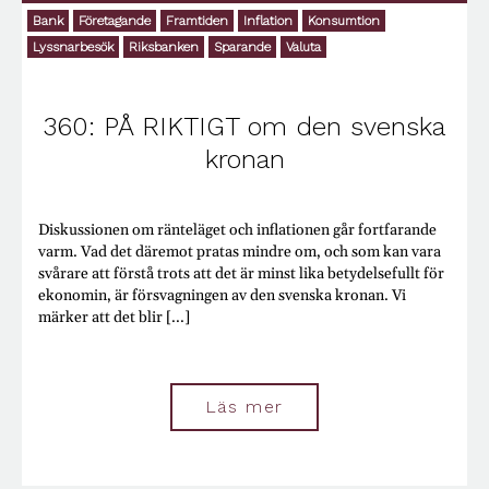
Influencers
Bank
Företagande
Framtiden
Inflation
Konsumtion
Information
Lyssnarbesök
Riksbanken
Sparande
Valuta
Infrastruktur
Inspiration
Integration
360: PÅ RIKTIGT om den svenska
Internet
Investeringar
kronan
IT
Jakt
Jämförelse
Diskussionen om ränteläget och inflationen går fortfarande
Jämlikhet
varm. Vad det däremot pratas mindre om, och som kan vara
Jobba utomlands
svårare att förstå trots att det är minst lika betydelsefullt för
Juridik
ekonomin, är försvagningen av den svenska kronan. Vi
Klimat
märker att det blir [...]
Kommunikation
Konflikter
Konsumtion
Kontanter
Läs mer
Krig
Kriminalitet
Kris
Kryptovalutor