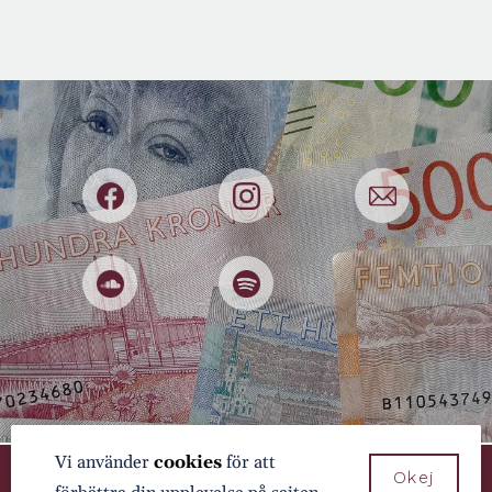
Sport
Stress
Studier
Träning
TV
Välgörenhet
Valuta
Vi använder
cookies
för att
Byggd och driftad av
Webblandskapet
Okej