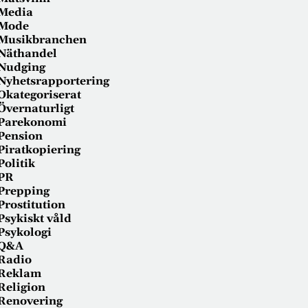
Media
Mode
Musikbranchen
Näthandel
Nudging
Nyhetsrapportering
Okategoriserat
Övernaturligt
Parekonomi
Pension
Piratkopiering
Politik
PR
Prepping
Prostitution
Psykiskt våld
Psykologi
Q&A
Radio
Reklam
Religion
Renovering