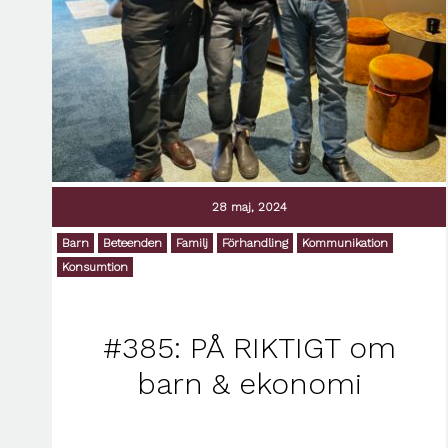
28 maj, 2024
Barn
Beteenden
Familj
Förhandling
Kommunikation
Konsumtion
#385: PÅ RIKTIGT om
barn & ekonomi