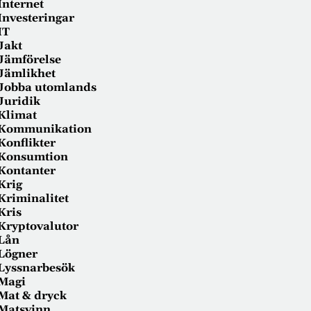
Internet
Investeringar
IT
Jakt
Jämförelse
Jämlikhet
Jobba utomlands
Juridik
Klimat
Kommunikation
Konflikter
Konsumtion
Kontanter
Krig
Kriminalitet
Kris
Kryptovalutor
Lån
Lögner
Lyssnarbesök
Magi
Mat & dryck
Matsvinn