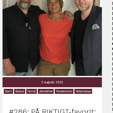
2 augusti, 2022
Barn
Beslut
Familj
Jämlikhet
Parekonomi
Skilsmässa
#286: PÅ RIKTIGT-favorit: