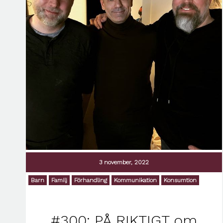
3 november, 2022
Barn
Familj
Förhandling
Kommunikation
Konsumtion
#300: PÅ RIKTIGT om