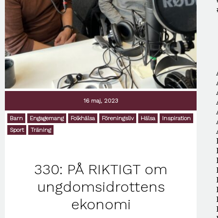
16 maj, 2023
Barn
Engagemang
Folkhälsa
Föreningsliv
Hälsa
Inspiration
Sport
Träning
330: PÅ RIKTIGT om
ungdomsidrottens
ekonomi