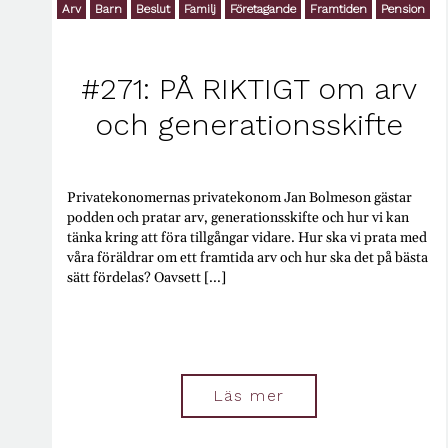
Arv
Barn
Beslut
Familj
Företagande
Framtiden
Pension
#271: PÅ RIKTIGT om arv
och generationsskifte
Privatekonomernas privatekonom Jan Bolmeson gästar
podden och pratar arv, generationsskifte och hur vi kan
tänka kring att föra tillgångar vidare. Hur ska vi prata med
våra föräldrar om ett framtida arv och hur ska det på bästa
sätt fördelas? Oavsett [...]
Läs mer