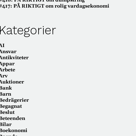
#418: PÅ RIKTIGT om dumpstring
#417: PÅ RIKTIGT om rolig vardagsekonomi
Kategorier
AI
Ansvar
Antikviteter
Appar
Arbete
Arv
Auktioner
Bank
Barn
Bedrägerier
Begagnat
Beslut
Beteenden
Bilar
Boekonomi