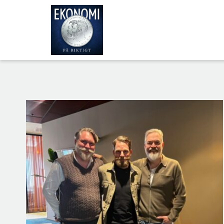
ALLA
AVSNITT
OM
OSS