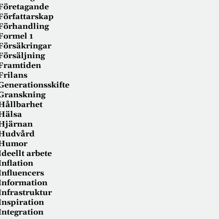
Företagande
Författarskap
Förhandling
Formel 1
Försäkringar
Försäljning
Framtiden
Frilans
Generationsskifte
Granskning
Hållbarhet
Hälsa
Hjärnan
Hudvård
Humor
Ideellt arbete
Inflation
Influencers
Information
Infrastruktur
Inspiration
Integration