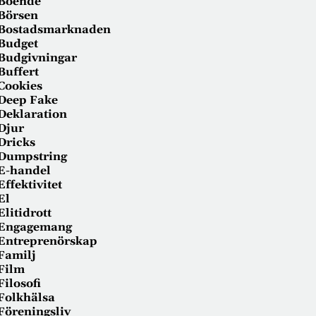
Boende
Börsen
Bostadsmarknaden
Budget
Budgivningar
Buffert
Cookies
Deep Fake
Deklaration
Djur
Dricks
Dumpstring
E-handel
Effektivitet
El
Elitidrott
Engagemang
Entreprenörskap
Familj
Film
Filosofi
Folkhälsa
Föreningsliv