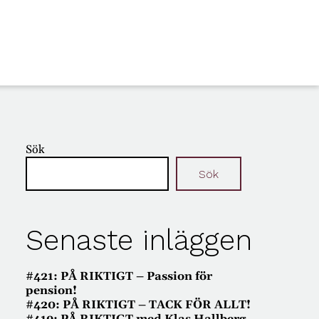
Sök
Sök
Senaste inläggen
#421: PÅ RIKTIGT – Passion för
pension!
#420: PÅ RIKTIGT – TACK FÖR ALLT!