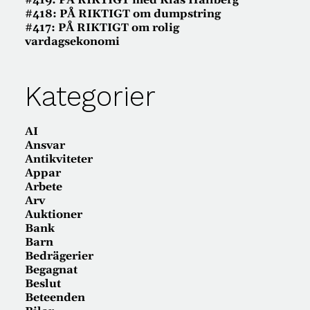
#419: PÅ RIKTIGT med Klas Hallberg
#418: PÅ RIKTIGT om dumpstring
#417: PÅ RIKTIGT om rolig
vardagsekonomi
Kategorier
AI
Ansvar
Antikviteter
Appar
Arbete
Arv
Auktioner
Bank
Barn
Bedrägerier
Begagnat
Beslut
Beteenden