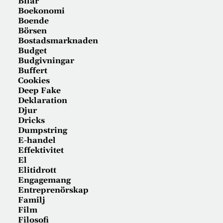
Bilar
Boekonomi
Boende
Börsen
Bostadsmarknaden
Budget
Budgivningar
Buffert
Cookies
Deep Fake
Deklaration
Djur
Dricks
Dumpstring
E-handel
Effektivitet
El
Elitidrott
Engagemang
Entreprenörskap
Familj
Film
Filosofi