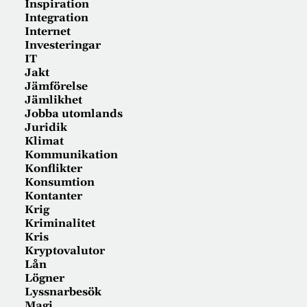
Inspiration
Integration
Internet
Investeringar
IT
Jakt
Jämförelse
Jämlikhet
Jobba utomlands
Juridik
Klimat
Kommunikation
Konflikter
Konsumtion
Kontanter
Krig
Kriminalitet
Kris
Kryptovalutor
Lån
Lögner
Lyssnarbesök
Magi