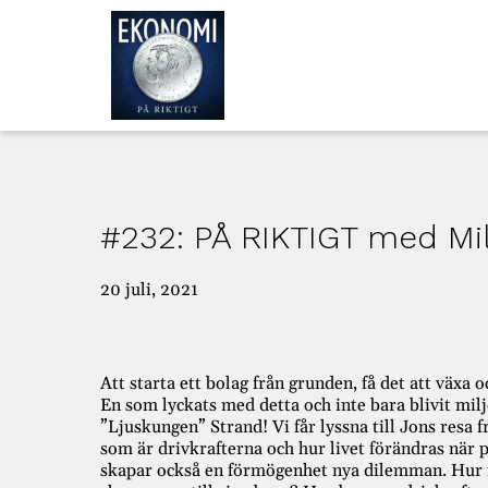
ALLA
AVSNITT
#232: PÅ RIKTIGT med Mil
OM
OSS
20 juli, 2021
Att starta ett bolag från grunden, få det att väx
En som lyckats med detta och inte bara blivit mi
”Ljuskungen” Strand! Vi får lyssna till Jons resa fr
som är drivkrafterna och hur livet förändras när
skapar också en förmögenhet nya dilemman. Hur m