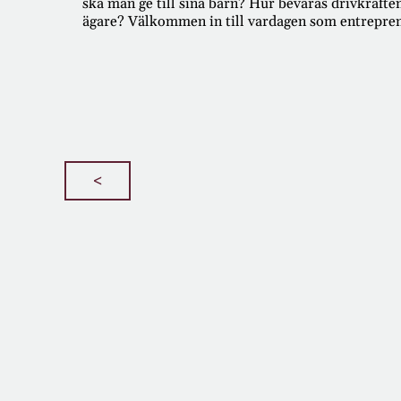
ska man ge till sina barn? Hur bevaras drivkraften 
ägare? Välkommen in till vardagen som entreprenör
<