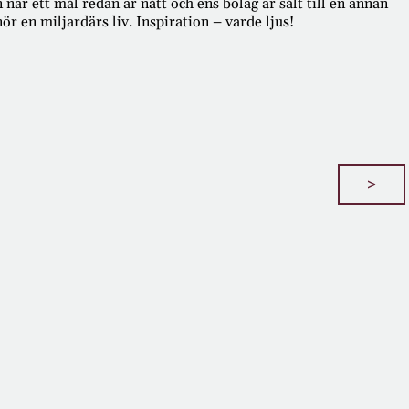
när ett mål redan är nått och ens bolag är sålt till en annan
 en miljardärs liv. Inspiration – varde ljus!
>