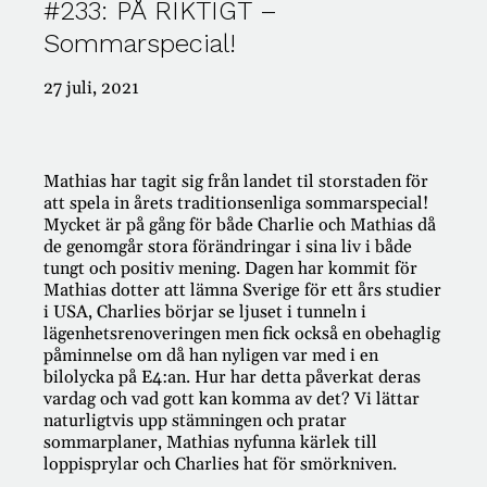
#233: PÅ RIKTIGT –
Sommarspecial!
#421: PÅ RIKTIGT – Passion för pension!
#420: PÅ RIKTIGT – TACK FÖR ALLT!
#419: PÅ RIKTIGT med Klas Hallberg
27 juli, 2021
#418: PÅ RIKTIGT om dumpstring
#417: PÅ RIKTIGT om rolig vardagsekonomi
Mathias har tagit sig från landet til storstaden för
att spela in årets traditionsenliga sommarspecial!
Mycket är på gång för både Charlie och Mathias då
Kategorier
de genomgår stora förändringar i sina liv i både
tungt och positiv mening. Dagen har kommit för
Mathias dotter att lämna Sverige för ett års studier
AI
i USA, Charlies börjar se ljuset i tunneln i
Ansvar
lägenhetsrenoveringen men fick också en obehaglig
Antikviteter
påminnelse om då han nyligen var med i en
Appar
bilolycka på E4:an. Hur har detta påverkat deras
Arbete
vardag och vad gott kan komma av det? Vi lättar
Arv
naturligtvis upp stämningen och pratar
Auktioner
sommarplaner, Mathias nyfunna kärlek till
Bank
loppisprylar och Charlies hat för smörkniven.
Barn