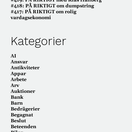
#419: PÅ RIKTIGT med Klas Hallberg
#418: PÅ RIKTIGT om dumpstring
#417: PÅ RIKTIGT om rolig
vardagsekonomi
Kategorier
AI
Ansvar
Antikviteter
Appar
Arbete
Arv
Auktioner
Bank
Barn
Bedrägerier
Begagnat
Beslut
Beteenden