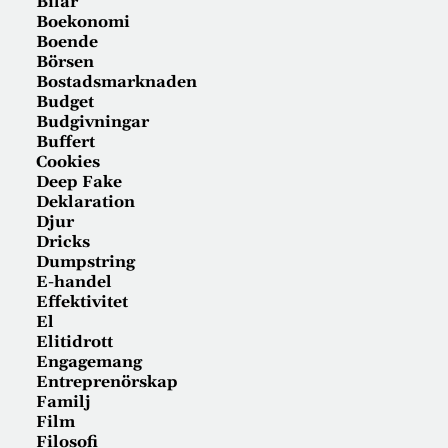
Bilar
Boekonomi
Boende
Börsen
Bostadsmarknaden
Budget
Budgivningar
Buffert
Cookies
Deep Fake
Deklaration
Djur
Dricks
Dumpstring
E-handel
Effektivitet
El
Elitidrott
Engagemang
Entreprenörskap
Familj
Film
Filosofi