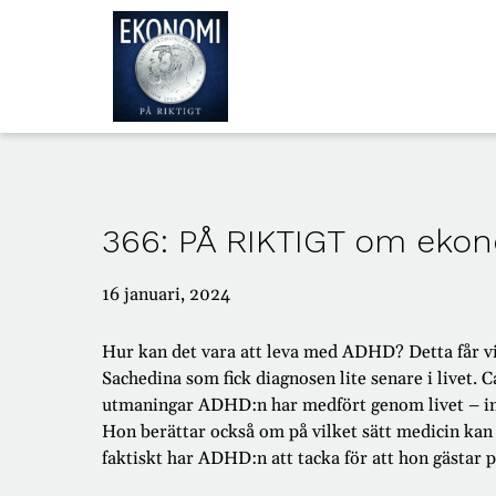
ALLA
AVSNITT
366: PÅ RIKTIGT om ek
OM
OSS
16 januari, 2024
Hur kan det vara att leva med ADHD? Detta får vi
Sachedina som fick diagnosen lite senare i livet. 
utmaningar ADHD:n har medfört genom livet – int
Hon berättar också om på vilket sätt medicin kan 
faktiskt har ADHD:n att tacka för att hon gästar 