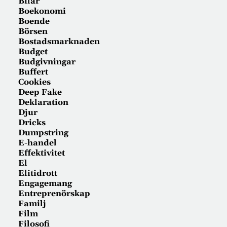
Bilar
Boekonomi
Boende
Börsen
Bostadsmarknaden
Budget
Budgivningar
Buffert
Cookies
Deep Fake
Deklaration
Djur
Dricks
Dumpstring
E-handel
Effektivitet
El
Elitidrott
Engagemang
Entreprenörskap
Familj
Film
Filosofi