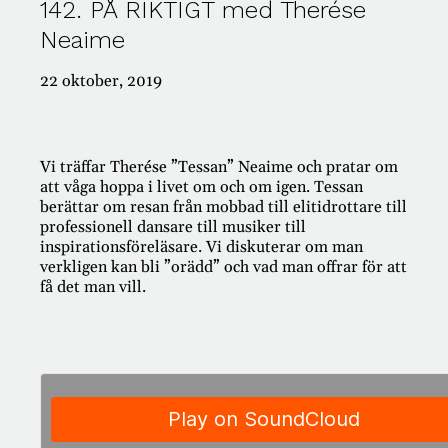
142. PÅ RIKTIGT med Therése
Neaime
#421: PÅ RIKTIGT – Passion för pension!
#420: PÅ RIKTIGT – TACK FÖR ALLT!
#419: PÅ RIKTIGT med Klas Hallberg
22 oktober, 2019
#418: PÅ RIKTIGT om dumpstring
#417: PÅ RIKTIGT om rolig vardagsekonomi
Vi träffar Therése ”Tessan” Neaime och pratar om
att våga hoppa i livet om och om igen. Tessan
berättar om resan från mobbad till elitidrottare till
Kategorier
professionell dansare till musiker till
inspirationsföreläsare. Vi diskuterar om man
verkligen kan bli ”orädd” och vad man offrar för att
AI
få det man vill.
Ansvar
Antikviteter
Appar
Arbete
Arv
Auktioner
Bank
Barn