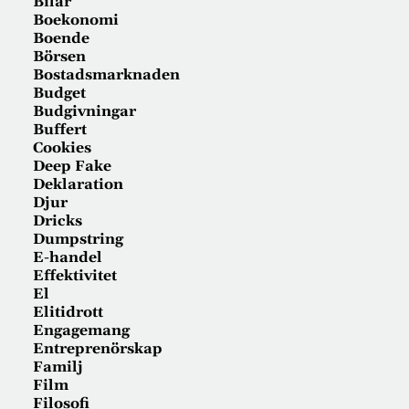
Bilar
Boekonomi
Boende
Börsen
Bostadsmarknaden
Budget
Budgivningar
Buffert
Cookies
Deep Fake
Deklaration
Djur
Dricks
Dumpstring
E-handel
Effektivitet
El
Elitidrott
Engagemang
Entreprenörskap
Familj
Film
Filosofi