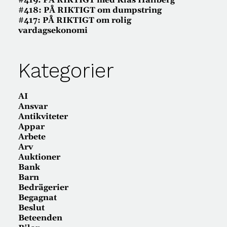
#419: PÅ RIKTIGT med Klas Hallberg
#418: PÅ RIKTIGT om dumpstring
#417: PÅ RIKTIGT om rolig
vardagsekonomi
Kategorier
AI
Ansvar
Antikviteter
Appar
Arbete
Arv
Auktioner
Bank
Barn
Bedrägerier
Begagnat
Beslut
Beteenden