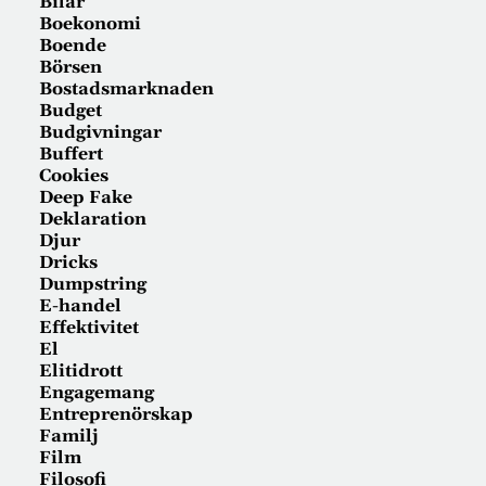
Bilar
Boekonomi
Boende
Börsen
Bostadsmarknaden
Budget
Budgivningar
Buffert
Cookies
Deep Fake
Deklaration
Djur
Dricks
Dumpstring
E-handel
Effektivitet
El
Elitidrott
Engagemang
Entreprenörskap
Familj
Film
Filosofi