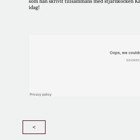
som han skrivit tillsammans med stjärnkocken Karl
idag!
<