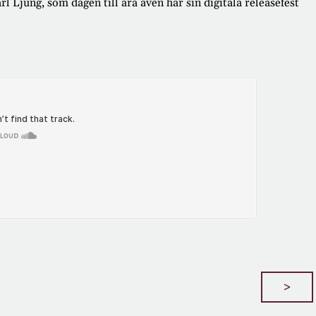
 Ljung, som dagen till ära även har sin digitala releasefest
>