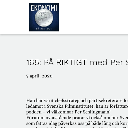
ALLA
AVSNITT
165: PÅ RIKTIGT med Per
OM
OSS
7 april, 2020
Han har varit chefsstrateg och partisekreterare f
ledamot i Svenska Filminstitutet, han är författar
podden – vi välkomnar Per Schlingmann!
Förutom ovanstående pratar vi också om hur Sver
som fattas idag påverkas oss på både lång och kor