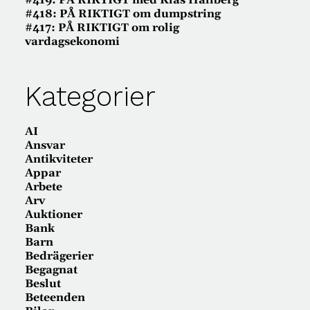
#419: PÅ RIKTIGT med Klas Hallberg
#418: PÅ RIKTIGT om dumpstring
#417: PÅ RIKTIGT om rolig
vardagsekonomi
Kategorier
AI
Ansvar
Antikviteter
Appar
Arbete
Arv
Auktioner
Bank
Barn
Bedrägerier
Begagnat
Beslut
Beteenden