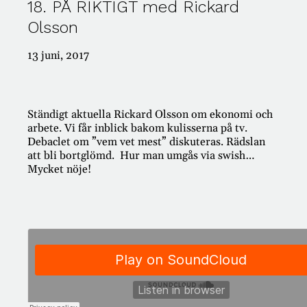
18. PÅ RIKTIGT med Rickard
Olsson
#421: PÅ RIKTIGT – Passion för pension!
#420: PÅ RIKTIGT – TACK FÖR ALLT!
#419: PÅ RIKTIGT med Klas Hallberg
13 juni, 2017
#418: PÅ RIKTIGT om dumpstring
#417: PÅ RIKTIGT om rolig vardagsekonomi
Ständigt aktuella Rickard Olsson om ekonomi och
arbete. Vi får inblick bakom kulisserna på tv.
Debaclet om ”vem vet mest” diskuteras. Rädslan
Kategorier
att bli bortglömd. Hur man umgås via swish…
Mycket nöje!
AI
Ansvar
Antikviteter
Appar
Arbete
Arv
Auktioner
Bank
Barn