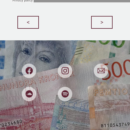
Bedrägerier
Begagnat
Beslut
Beteenden
<
>
Bilar
Boekonomi
Boende
Börsen
Bostadsmarknaden
Budget
Budgivningar
Buffert
Cookies
Deep Fake
Deklaration
Djur
Dricks
Dumpstring
E-handel
Effektivitet
El
Elitidrott