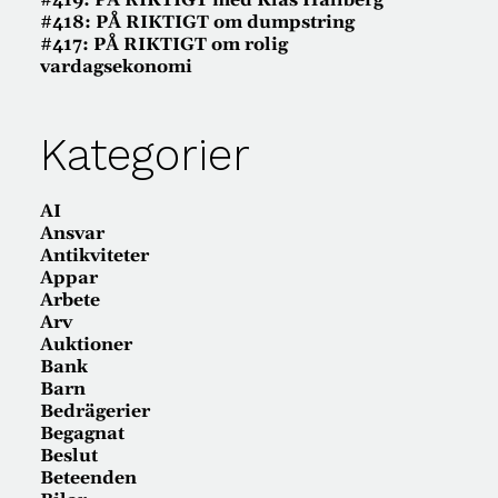
#419: PÅ RIKTIGT med Klas Hallberg
#418: PÅ RIKTIGT om dumpstring
#417: PÅ RIKTIGT om rolig
vardagsekonomi
Kategorier
AI
Ansvar
Antikviteter
Appar
Arbete
Arv
Auktioner
Bank
Barn
Bedrägerier
Begagnat
Beslut
Beteenden