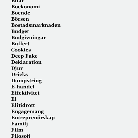
Bilar
Boekonomi
Boende
Börsen
Bostadsmarknaden
Budget
Budgivningar
Buffert
Cookies
Deep Fake
Deklaration
Djur
Dricks
Dumpstring
E-handel
Effektivitet
El
Elitidrott
Engagemang
Entreprenörskap
Familj
Film
Filosofi