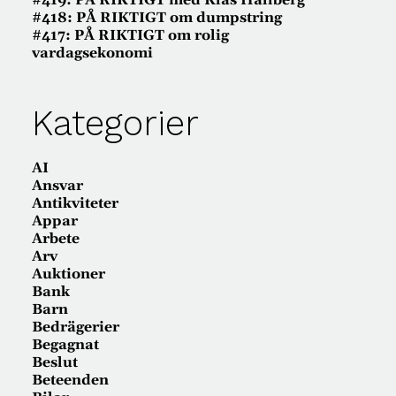
#419: PÅ RIKTIGT med Klas Hallberg
#418: PÅ RIKTIGT om dumpstring
#417: PÅ RIKTIGT om rolig
vardagsekonomi
Kategorier
AI
Ansvar
Antikviteter
Appar
Arbete
Arv
Auktioner
Bank
Barn
Bedrägerier
Begagnat
Beslut
Beteenden