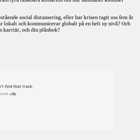
 fram fyra tänkbara scenarion om hur samhället kommer
ående social distansering, eller har krisen tagit oss fem år
lar lokalt och kommunicerar globalt på en helt ny nivå? Och
n karriär, och din plånbok?