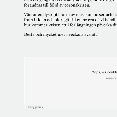
med ett gäng mycket framstående personer tagit
förändras till följd av coronakrisen.
Väntar en dystopi i form av masskonkurser och best
fram i tiden och bidragit till en ny era då vi hand
hur kommer krisen att i förlängningen påverka di
Detta och mycket mer i veckans avsnitt!