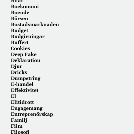
Bilar
Boekonomi
Boende
Börsen
Bostadsmarknaden
Budget
Budgivningar
Buffert
Cookies
Deep Fake
Deklaration
Djur
Dricks
Dumpstring
E-handel
Effektivitet
El
Elitidrott
Engagemang
Entreprenörskap
Familj
Film
Filosofi