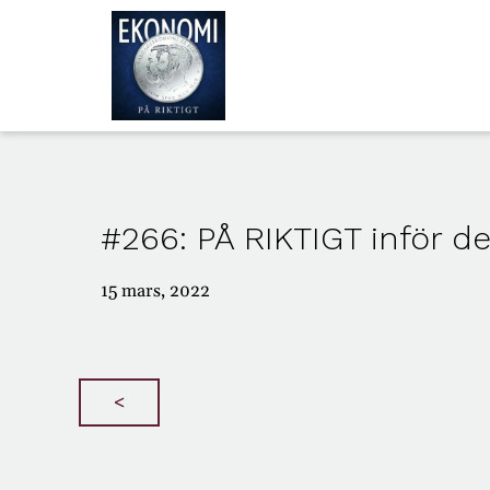
ALLA
AVSNITT
#266: PÅ RIKTIGT inför d
OM
OSS
15 mars, 2022
<