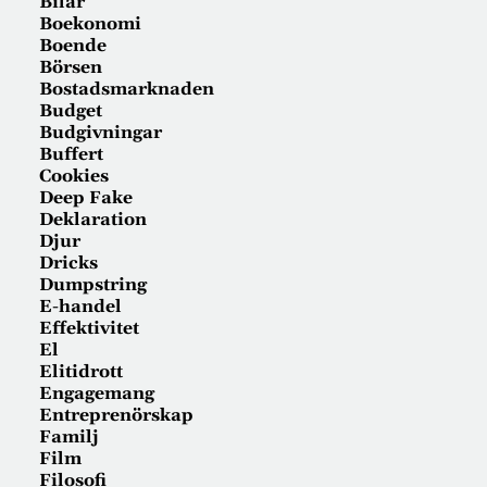
Bilar
Boekonomi
Boende
Börsen
Bostadsmarknaden
Budget
Budgivningar
Buffert
Cookies
Deep Fake
Deklaration
Djur
Dricks
Dumpstring
E-handel
Effektivitet
El
Elitidrott
Engagemang
Entreprenörskap
Familj
Film
Filosofi