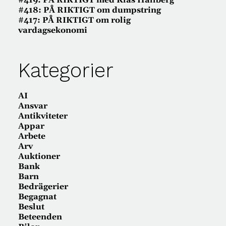
#419: PÅ RIKTIGT med Klas Hallberg
#418: PÅ RIKTIGT om dumpstring
#417: PÅ RIKTIGT om rolig
vardagsekonomi
Kategorier
AI
Ansvar
Antikviteter
Appar
Arbete
Arv
Auktioner
Bank
Barn
Bedrägerier
Begagnat
Beslut
Beteenden