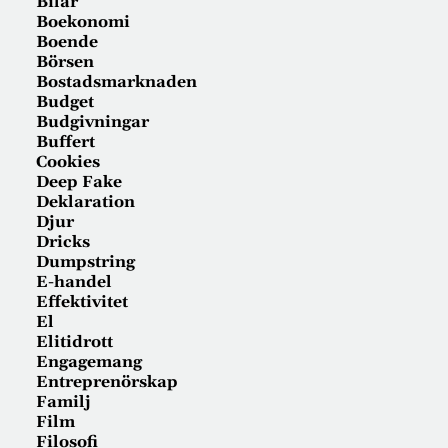
Bilar
Boekonomi
Boende
Börsen
Bostadsmarknaden
Budget
Budgivningar
Buffert
Cookies
Deep Fake
Deklaration
Djur
Dricks
Dumpstring
E-handel
Effektivitet
El
Elitidrott
Engagemang
Entreprenörskap
Familj
Film
Filosofi