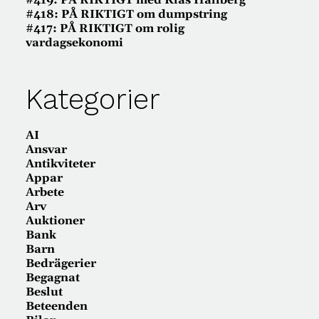
#419: PÅ RIKTIGT med Klas Hallberg
#418: PÅ RIKTIGT om dumpstring
#417: PÅ RIKTIGT om rolig
vardagsekonomi
Kategorier
AI
Ansvar
Antikviteter
Appar
Arbete
Arv
Auktioner
Bank
Barn
Bedrägerier
Begagnat
Beslut
Beteenden