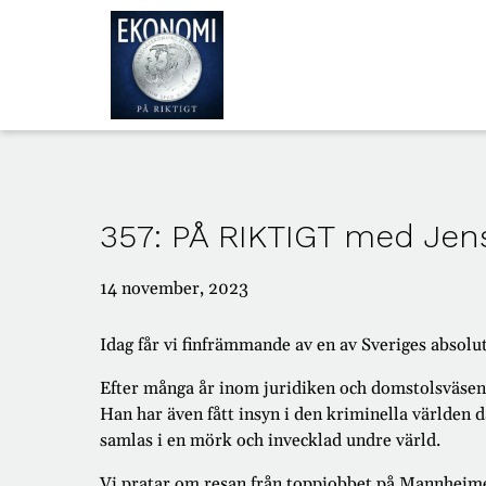
ALLA
AVSNITT
357: PÅ RIKTIGT med Jen
OM
OSS
14 november, 2023
Idag får vi finfrämmande av en av Sveriges absolut
Efter många år inom juridiken och domstolsväsend
Han har även fått insyn i den kriminella världen 
samlas i en mörk och invecklad undre värld.
Vi pratar om resan från toppjobbet på Mannheimer