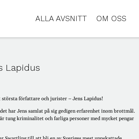
ALLA AVSNITT
OM OSS
s Lapidus
 största författare och jurister – Jens Lapidus!
et har Jens samlat på sig gedigen erfarenhet inom brottmål.
där tung kriminalitet och farliga personer med mycket pengar
 Swartling till att bli en av Sveriges mest uppskattade