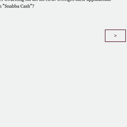
en ”Snabba Cash”?
>