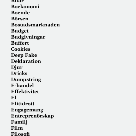
Bilar
Boekonomi
Boende
Börsen
Bostadsmarknaden
Budget
Budgivningar
Buffert
Cookies
Deep Fake
Deklaration
Djur
Dricks
Dumpstring
E-handel
Effektivitet
El
Elitidrott
Engagemang
Entreprenörskap
Familj
Film
Filosofi