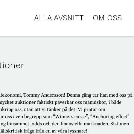
ALLA AVSNITT
OM OSS
tioner
onalekonomi, Tommy Andersson! Denna gång tar han med oss på
r mycket auktioner faktiskt påverkar oss människor, i både
kring oss, utan att vi tänker på det. Vi pratar om
är oss även begrepp som “Winners curse”, “Anchoring effect”
ing lönsamhet, odds och den finansiella marknaden. Sist men
llskritisk fråga från en av våra lyssnare!