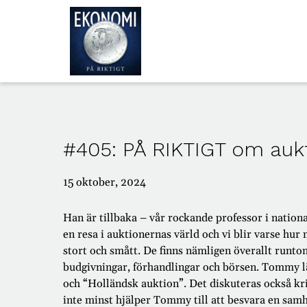
ALLA
AVSNITT
#405: PÅ RIKTIGT om auk
OM
OSS
15 oktober, 2024
Han är tillbaka – vår rockande professor i nati
en resa i auktionernas värld och vi blir varse hu
stort och smått. De finns nämligen överallt runtom
budgivningar, förhandlingar och börsen. Tommy l
och “Holländsk auktion”. Det diskuteras också kr
inte minst hjälper Tommy till att besvara en samhä