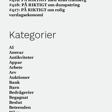
#419: PÅ RIKTIGT med Klas Hallberg
#418: PÅ RIKTIGT om dumpstring
#417: PÅ RIKTIGT om rolig
vardagsekonomi
Kategorier
AI
Ansvar
Antikviteter
Appar
Arbete
Arv
Auktioner
Bank
Barn
Bedrägerier
Begagnat
Beslut
Beteenden