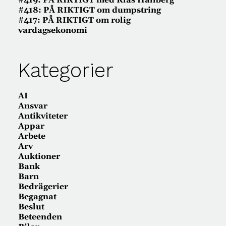
#419: PÅ RIKTIGT med Klas Hallberg
#418: PÅ RIKTIGT om dumpstring
#417: PÅ RIKTIGT om rolig
vardagsekonomi
Kategorier
AI
Ansvar
Antikviteter
Appar
Arbete
Arv
Auktioner
Bank
Barn
Bedrägerier
Begagnat
Beslut
Beteenden