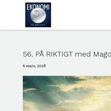
ALLA
AVSNITT
56. PÅ RIKTIGT med Mag
OM
OSS
6 mars, 2018