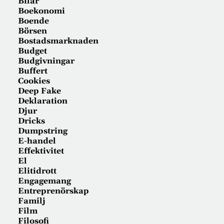
Bilar
Boekonomi
Boende
Börsen
Bostadsmarknaden
Budget
Budgivningar
Buffert
Cookies
Deep Fake
Deklaration
Djur
Dricks
Dumpstring
E-handel
Effektivitet
El
Elitidrott
Engagemang
Entreprenörskap
Familj
Film
Filosofi