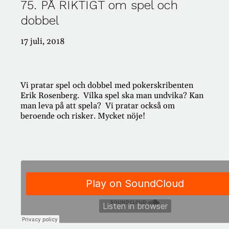
75. PÅ RIKTIGT om spel och
dobbel
#421: PÅ RIKTIGT – Passion för pension!
#420: PÅ RIKTIGT – TACK FÖR ALLT!
#419: PÅ RIKTIGT med Klas Hallberg
17 juli, 2018
#418: PÅ RIKTIGT om dumpstring
#417: PÅ RIKTIGT om rolig vardagsekonomi
Vi pratar spel och dobbel med pokerskribenten
Erik Rosenberg. Vilka spel ska man undvika? Kan
man leva på att spela? Vi pratar också om
Kategorier
beroende och risker. Mycket nöje!
AI
Ansvar
Antikviteter
Appar
Arbete
Arv
Auktioner
Bank
Barn