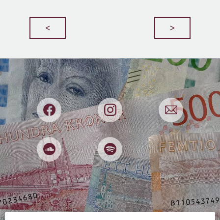
Bedrägerier
Begagnat
Beslut
<
>
Beteenden
Bilar
Boekonomi
Boende
Börsen
Bostadsmarknaden
Budget
Budgivningar
Buffert
Cookies
Deep Fake
Deklaration
Djur
Dricks
Dumpstring
E-handel
Effektivitet
El
Elitidrott