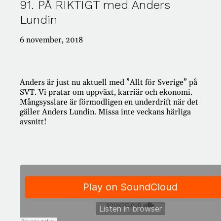
91. PÅ RIKTIGT med Anders
Lundin
#421: PÅ RIKTIGT – Passion för pension!
#420: PÅ RIKTIGT – TACK FÖR ALLT!
#419: PÅ RIKTIGT med Klas Hallberg
6 november, 2018
#418: PÅ RIKTIGT om dumpstring
#417: PÅ RIKTIGT om rolig vardagsekonomi
Anders är just nu aktuell med ”Allt för Sverige” på
SVT. Vi pratar om uppväxt, karriär och ekonomi.
Mångsysslare är förmodligen en underdrift när det
Kategorier
gäller Anders Lundin. Missa inte veckans härliga
avsnitt!
AI
Ansvar
Antikviteter
Appar
Arbete
Arv
Auktioner
Bank
Barn