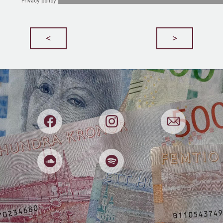
Bedrägerier
Begagnat
Beslut
Beteenden
<
>
Bilar
Boekonomi
Boende
Börsen
Bostadsmarknaden
Budget
Budgivningar
Buffert
Cookies
Deep Fake
Deklaration
Djur
Dricks
Dumpstring
E-handel
Effektivitet
El
Elitidrott