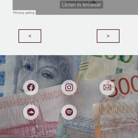
Bedrägerier
Begagnat
Beslut
Beteenden
Bilar
Boekonomi
<
>
Boende
Börsen
Bostadsmarknaden
Budget
Budgivningar
Buffert
Cookies
Deep Fake
Deklaration
Djur
Dricks
Dumpstring
E-handel
Effektivitet
El
Elitidrott