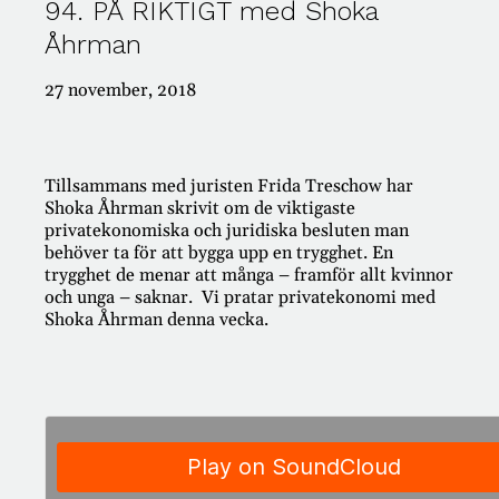
94. PÅ RIKTIGT med Shoka
Åhrman
#421: PÅ RIKTIGT – Passion för pension!
#420: PÅ RIKTIGT – TACK FÖR ALLT!
#419: PÅ RIKTIGT med Klas Hallberg
27 november, 2018
#418: PÅ RIKTIGT om dumpstring
#417: PÅ RIKTIGT om rolig vardagsekonomi
Tillsammans med juristen Frida Treschow har
Shoka Åhrman skrivit om de viktigaste
privatekonomiska och juridiska besluten man
Kategorier
behöver ta för att bygga upp en trygghet. En
trygghet de menar att många – framför allt kvinnor
och unga – saknar. Vi pratar privatekonomi med
AI
Shoka Åhrman denna vecka.
Ansvar
Antikviteter
Appar
Arbete
Arv
Auktioner
Bank
Barn