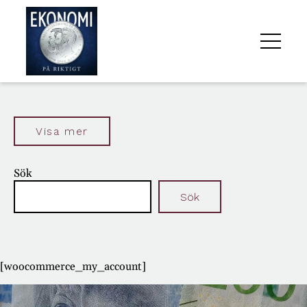
ALLA
AVSNITT
Visa mer
OM
Sök
OSS
Sök
[woocommerce_my_account]
Senaste inläggen