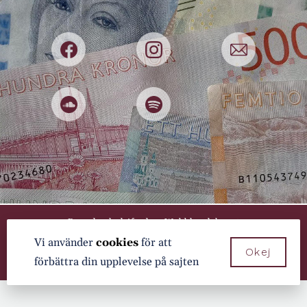
#421: PÅ RIKTIGT – Passion för pension!
#420: PÅ RIKTIGT – TACK FÖR ALLT!
#419: PÅ RIKTIGT med Klas Hallberg
#418: PÅ RIKTIGT om dumpstring
#417: PÅ RIKTIGT om rolig vardagsekonomi
Kategorier
AI
Ansvar
Antikviteter
Appar
Byggd och driftad av
Webblandskapet
Arbete
Vi använder
cookies
för att
Arv
Okej
förbättra din upplevelse på sajten
Auktioner
Bank
Barn
Bedrägerier