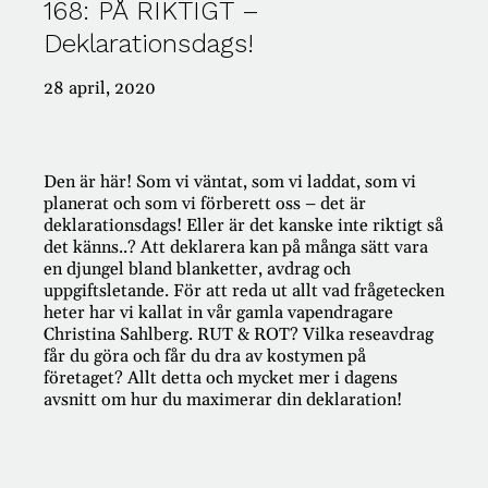
168: PÅ RIKTIGT –
Deklarationsdags!
#421: PÅ RIKTIGT – Passion för pension!
#420: PÅ RIKTIGT – TACK FÖR ALLT!
#419: PÅ RIKTIGT med Klas Hallberg
28 april, 2020
#418: PÅ RIKTIGT om dumpstring
#417: PÅ RIKTIGT om rolig vardagsekonomi
Den är här! Som vi väntat, som vi laddat, som vi
planerat och som vi förberett oss – det är
deklarationsdags! Eller är det kanske inte riktigt så
Kategorier
det känns..? Att deklarera kan på många sätt vara
en djungel bland blanketter, avdrag och
uppgiftsletande. För att reda ut allt vad frågetecken
AI
heter har vi kallat in vår gamla vapendragare
Ansvar
Christina Sahlberg. RUT & ROT? Vilka reseavdrag
Antikviteter
får du göra och får du dra av kostymen på
Appar
företaget? Allt detta och mycket mer i dagens
Arbete
avsnitt om hur du maximerar din deklaration!
Arv
Auktioner
Bank
Barn