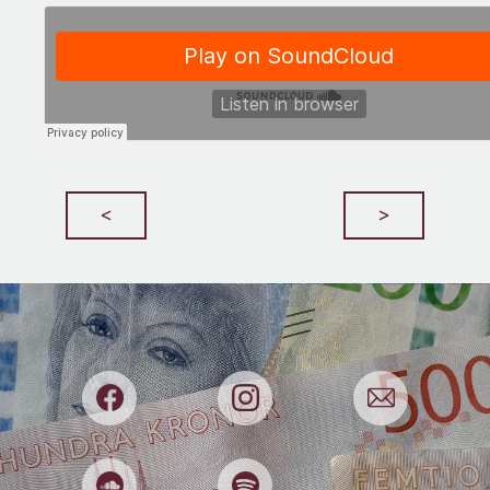
Bedrägerier
Begagnat
Beslut
Beteenden
Bilar
Boekonomi
Boende
Börsen
Bostadsmarknaden
Budget
<
>
Budgivningar
Buffert
Cookies
Deep Fake
Deklaration
Djur
Dricks
Dumpstring
E-handel
Effektivitet
El
Elitidrott