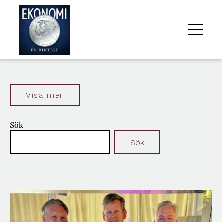
ALLA
AVSNITT
Visa mer
OM
Sök
OSS
Sök
Senaste inläggen