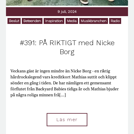
9 juli, 2024
Beslut
Beteenden
Inspiration
Media
Musikbranchen
Radio
#391: PÅ RIKTIGT med Nicke
Borg
Veckans gäst är ingen mindre än Nicke Borg - en riktig
hårdrockslegend vars kreditkort Mathias suttit och klippt
sönder en gång i tiden. De har nämligen ett gemensamt
förflutet från Backyard Babies tidiga år och Mathias bjuder
på några roliga minnen frå[...]
Läs mer