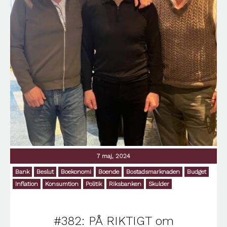
7 maj, 2024
Bank
Beslut
Boekonomi
Boende
Bostadsmarknaden
Budget
Inflation
Konsumtion
Politik
Riksbanken
Skulder
#382: PÅ RIKTIGT om