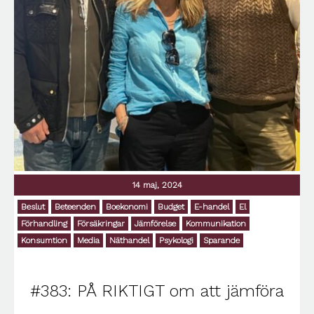
14 maj, 2024
Beslut
Beteenden
Boekonomi
Budget
E-handel
El
Förhandling
Försäkringar
Jämförelse
Kommunikation
Konsumtion
Media
Näthandel
Psykologi
Sparande
#383: PÅ RIKTIGT om att jämföra