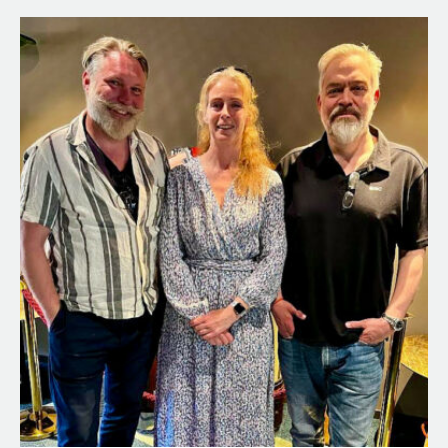
Lån
Lögner
Lyssnarbesök
Magi
Mat & dryck
Matsvinn
Media
Mode
Musikbranchen
Näthandel
Nudging
Nyhetsrapportering
Okategoriserat
Övernaturligt
Parekonomi
Pension
Piratkopiering
Politik
PR
Prepping
Prostitution
Psykiskt våld