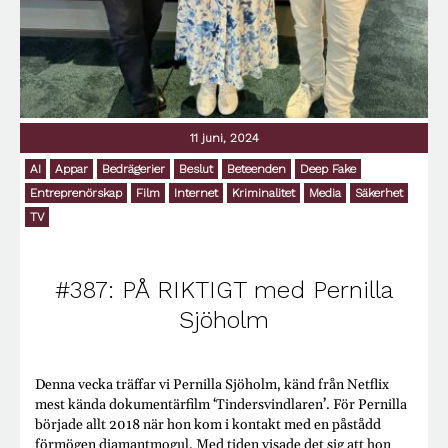
11 juni, 2024
AI
Appar
Bedrägerier
Beslut
Beteenden
Deep Fake
Entreprenörskap
Film
Internet
Kriminalitet
Media
Säkerhet
TV
#387: PÅ RIKTIGT med Pernilla
Sjöholm
Denna vecka träffar vi Pernilla Sjöholm, känd från Netflix
mest kända dokumentärfilm ‘Tindersvindlaren’. För Pernilla
började allt 2018 när hon kom i kontakt med en påstådd
förmögen diamantmogul. Med tiden visade det sig att hon