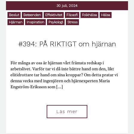
Psykologi
30 juli, 2024
Q&A
Radio
Beslut
Beteenden
Effektivitet
Filosofi
Folkhälsa
Hälsa
Reklam
Hjärnan
Inspiration
Psykologi
Stress
Religion
Renovering
Resa
#394: PÅ RIKTIGT om hjärnan
Riksbanken
Säkerhet
Samhällsstrukturer
Sekter
För många av oss är hjärnan vårt främsta redskap i
Semester
arbetslivet. Varför tar vi då inte bättre hand om den, likt
Sex
elitidrottare tar hand om sina kroppar? Om detta pratar vi
Sjukdom
denna vecka med ingenjören och hjärnexperten Maria
Sjukskrivningar
Engström-Eriksson som [...]
Skilsmässa
Skönhet
Skulder
Småbruk
Läs mer
Snålhet
Sociala medier
Sparande
Spel