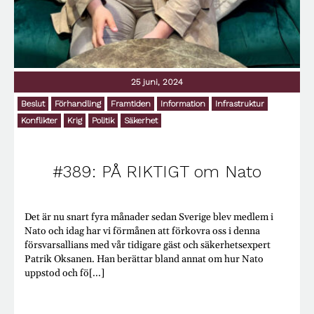
25 juni, 2024
Beslut
Förhandling
Framtiden
Information
Infrastruktur
Konflikter
Krig
Politik
Säkerhet
#389: PÅ RIKTIGT om Nato
Det är nu snart fyra månader sedan Sverige blev medlem i
Nato och idag har vi förmånen att förkovra oss i denna
försvarsallians med vår tidigare gäst och säkerhetsexpert
Patrik Oksanen. Han berättar bland annat om hur Nato
uppstod och fö[...]