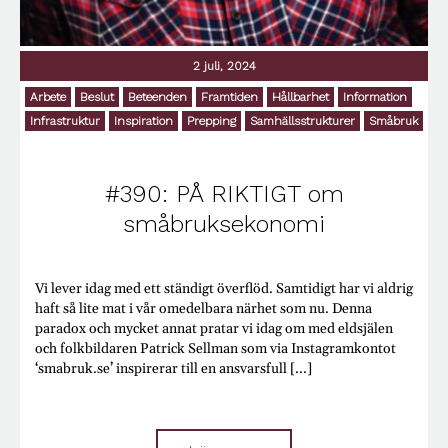
2 juli, 2024
Arbete
Beslut
Beteenden
Framtiden
Hållbarhet
Information
Infrastruktur
Inspiration
Prepping
Samhällsstrukturer
Småbruk
#390: PÅ RIKTIGT om
småbruksekonomi
Vi lever idag med ett ständigt överflöd. Samtidigt har vi aldrig
haft så lite mat i vår omedelbara närhet som nu. Denna
paradox och mycket annat pratar vi idag om med eldsjälen
och folkbildaren Patrick Sellman som via Instagramkontot
‘smabruk.se’ inspirerar till en ansvarsfull [...]