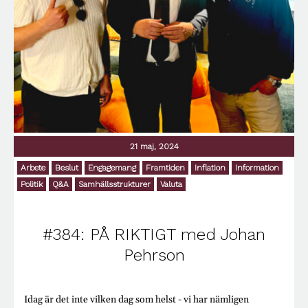
21 maj, 2024
Arbete
Beslut
Engagemang
Framtiden
Inflation
Information
Politik
Q&A
Samhällsstrukturer
Valuta
#384: PÅ RIKTIGT med Johan
Pehrson
Idag är det inte vilken dag som helst - vi har nämligen