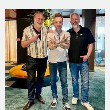
Sport
Stress
Studier
Träning
TV
Välgörenhet
Valuta