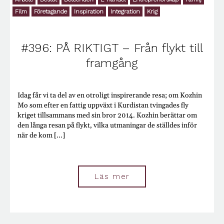
Influencers
Film
Företagande
Inspiration
Integration
Krig
Information
Infrastruktur
Inspiration
#396: PÅ RIKTIGT – Från flykt till
Integration
Internet
framgång
Investeringar
IT
Jakt
Idag får vi ta del av en otroligt inspirerande resa; om Kozhin
Jämförelse
Mo som efter en fattig uppväxt i Kurdistan tvingades fly
Jämlikhet
kriget tillsammans med sin bror 2014. Kozhin berättar om
Jobba utomlands
den långa resan på flykt, vilka utmaningar de ställdes inför
Juridik
när de kom [...]
Klimat
Kommunikation
Konflikter
Konsumtion
Läs mer
Kontanter
Krig
Kriminalitet
Kris
Kryptovalutor